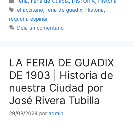
feria
,
Feria de Guadix
,
HISTORIA
,
Historia
Etiquetas
el accitano
,
feria de guadix
,
Historia
,
requena espinar
Deja un comentario
LA FERIA DE GUADIX
DE 1903 | Historia de
nuestra Ciudad por
José Rivera Tubilla
29/08/2024
por
admin