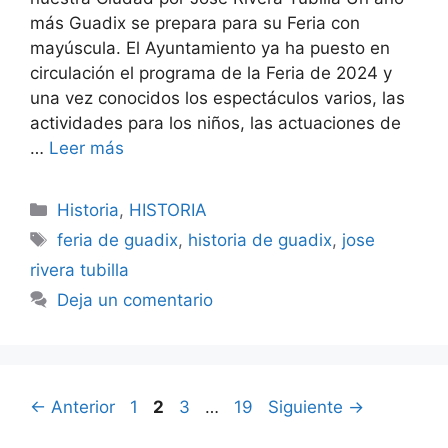
más Guadix se prepara para su Feria con
mayúscula. El Ayuntamiento ya ha puesto en
circulación el programa de la Feria de 2024 y
una vez conocidos los espectáculos varios, las
actividades para los niños, las actuaciones de
…
Leer más
Categorías
Historia
,
HISTORIA
Etiquetas
feria de guadix
,
historia de guadix
,
jose
rivera tubilla
Deja un comentario
Página
Página
Página
Página
←
Anterior
1
2
3
…
19
Siguiente
→