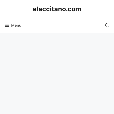
Saltar
elaccitano.com
al
contenido
Menú