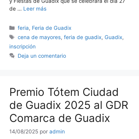
y Fiestas de Guadix que se celebrará el día 27
de …
Leer más
Categorías
feria
,
Feria de Guadix
Etiquetas
cena de mayores
,
feria de guadix
,
Guadix
,
inscripción
Deja un comentario
Premio Tótem Ciudad
de Guadix 2025 al GDR
Comarca de Guadix
14/08/2025
por
admin