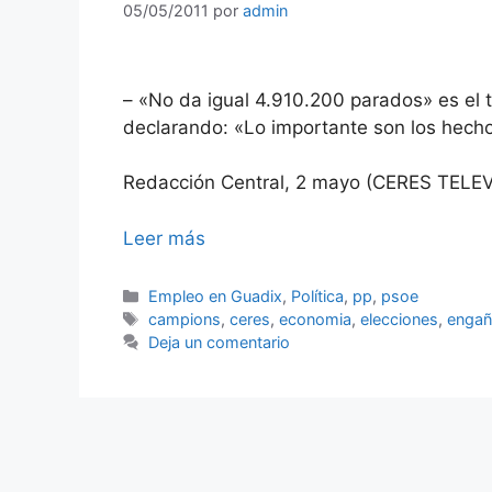
05/05/2011
por
admin
– «No da igual 4.910.200 parados» es el 
declarando: «Lo importante son los hecho
Redacción Central, 2 mayo (CERES TELE
Leer más
Categorías
Empleo en Guadix
,
Política
,
pp
,
psoe
Etiquetas
campions
,
ceres
,
economia
,
elecciones
,
enga
Deja un comentario