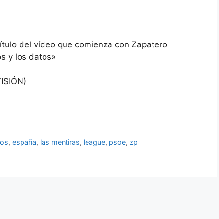
título del vídeo que comienza con Zapatero
s y los datos»
VISIÓN)
ños
,
españa
,
las mentiras
,
league
,
psoe
,
zp