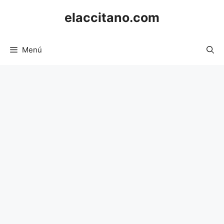
Saltar
elaccitano.com
al
contenido
Menú