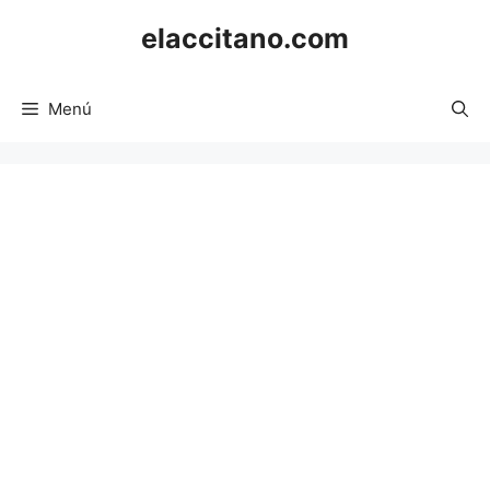
Saltar
elaccitano.com
al
contenido
Menú