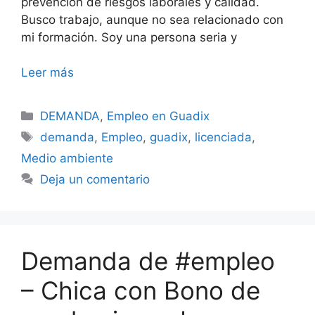
prevención de riesgos laborales y calidad.
Busco trabajo, aunque no sea relacionado con
mi formación. Soy una persona seria y
Leer más
Categorías
DEMANDA
,
Empleo en Guadix
Etiquetas
demanda
,
Empleo
,
guadix
,
licenciada
,
Medio ambiente
Deja un comentario
Demanda de #empleo
– Chica con Bono de