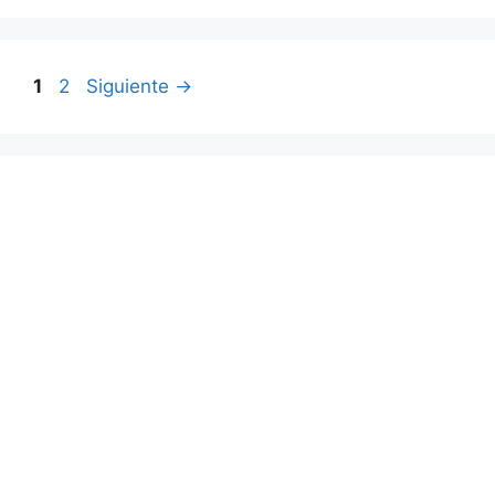
Página
Página
1
2
Siguiente
→