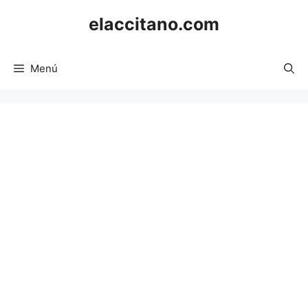
Saltar
elaccitano.com
al
contenido
Menú