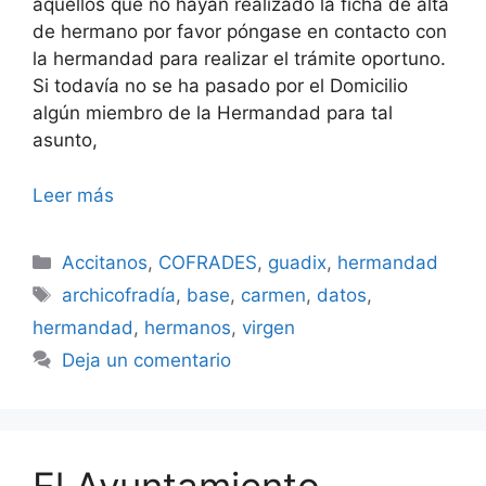
aquellos que no hayan realizado la ficha de alta
de hermano por favor póngase en contacto con
la hermandad para realizar el trámite oportuno.
Si todavía no se ha pasado por el Domicilio
algún miembro de la Hermandad para tal
asunto,
Leer más
Categorías
Accitanos
,
COFRADES
,
guadix
,
hermandad
Etiquetas
archicofradía
,
base
,
carmen
,
datos
,
hermandad
,
hermanos
,
virgen
Deja un comentario
El Ayuntamiento