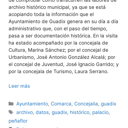
de comprobar cómo transcurren las labores de
archivo histórico municipal, ya que se está
acopiando toda la información que el
Ayuntamiento de Guadix genera en su día a día
administrativo que, con el paso del tiempo,
pasa a ser documentación histórica. En la visita
ha estado acompañado por la concejala de
Cultura, Marina Sánchez; por el concejal de
Urbanismo, José Antonio González Alcalá; por
el concejal de Juventud, José Ignacio Garrido; y
por la concejala de Turismo, Laura Serrano.
Leer más
Categorías
Ayuntamiento
,
Comarca
,
Concejalia
,
guadix
Etiquetas
archivo
,
datos
,
guadix
,
histórico
,
palacio
,
peñaflor