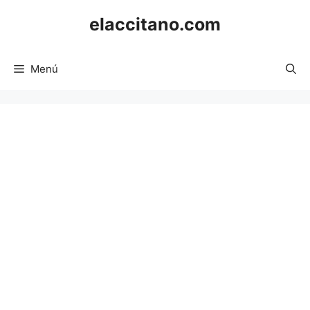
Saltar
elaccitano.com
al
contenido
Menú