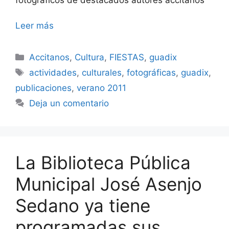
Leer más
Categorías
Accitanos
,
Cultura
,
FIESTAS
,
guadix
Etiquetas
actividades
,
culturales
,
fotográficas
,
guadix
,
publicaciones
,
verano 2011
Deja un comentario
La Biblioteca Pública
Municipal José Asenjo
Sedano ya tiene
programadas sus