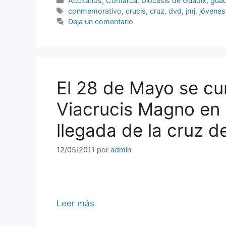
Accitanos
,
Comarca
,
Diócesis de Guadix
,
guad
Etiquetas
conmemorativo
,
crucis
,
cruz
,
dvd
,
jmj
,
jóvenes
Deja un comentario
El 28 de Mayo se cu
Viacrucis Magno en 
llegada de la cruz d
12/05/2011
por
admin
Leer más