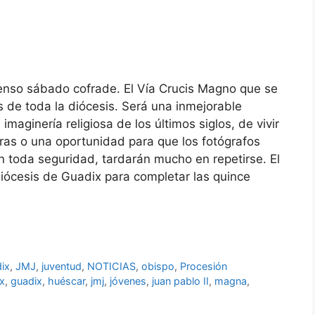
tenso sábado cofrade. El Vía Crucis Magno que se
es de toda la diócesis. Será una inmejorable
maginería religiosa de los últimos siglos, de vivir
s o una oportunidad para que los fotógrafos
 toda seguridad, tardarán mucho en repetirse. El
iócesis de Guadix para completar las quince
ix
,
JMJ
,
juventud
,
NOTICIAS
,
obispo
,
Procesión
x
,
guadix
,
huéscar
,
jmj
,
jóvenes
,
juan pablo II
,
magna
,