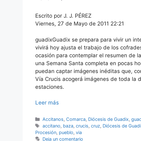
Escrito por J. J. PÉREZ
Viernes, 27 de Mayo de 2011 22:21
guadixGuadix se prepara para vivir un in
vivirá hoy ajusta el trabajo de los cofrad
ocasión para contemplar el resumen de la i
una Semana Santa completa en pocas hora
puedan captar imágenes inéditas que, con
Vía Crucis acogerá imágenes de toda la d
estaciones.
Leer más
Categorías
Accitanos
,
Comarca
,
Diócesis de Guadix
,
guad
Etiquetas
accitano
,
baza
,
crucis
,
cruz
,
Diócesis de Guadi
Procesión
,
pueblo
,
via
Deja un comentario