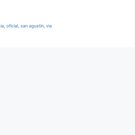
sia
,
oficial
,
san agustín
,
via