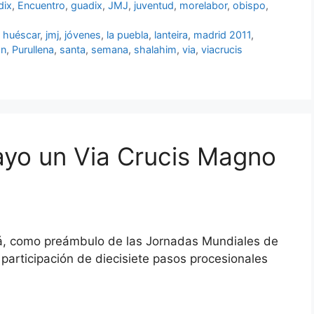
dix
,
Encuentro
,
guadix
,
JMJ
,
juventud
,
morelabor
,
obispo
,
,
huéscar
,
jmj
,
jóvenes
,
la puebla
,
lanteira
,
madrid 2011
,
ón
,
Purullena
,
santa
,
semana
,
shalahim
,
via
,
viacrucis
ayo un Via Crucis Magno
á, como preámbulo de las Jornadas Mundiales de
participación de diecisiete pasos procesionales