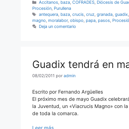
Categorías
Accitanos
,
baza
,
COFRADES
,
Diócesis de Gua
Procesión
,
Purullena
Etiquetas
antequera
,
baza
,
crucis
,
cruz
,
granada
,
guadix
magno
,
moralabor
,
obispo
,
papa
,
pasos
,
Procesi
Deja un comentario
Guadix tendrá en m
08/02/2011
por
admin
Escrito por Fernando Argüelles
El próximo mes de mayo Guadix celebrar
la Juventud, un «Viacrucis Magno» con la 
de toda la comarca.
Leer más