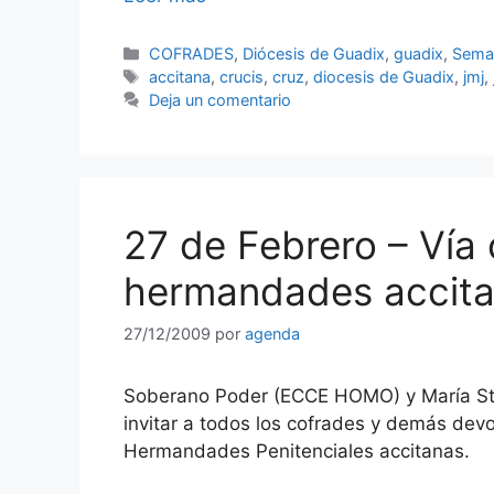
Categorías
COFRADES
,
Diócesis de Guadix
,
guadix
,
Sema
Etiquetas
accitana
,
crucis
,
cruz
,
diocesis de Guadix
,
jmj
,
Deja un comentario
27 de Febrero – Vía c
hermandades accit
27/12/2009
por
agenda
Soberano Poder (ECCE HOMO) y María Stm
invitar a todos los cofrades y demás de
Hermandades Penitenciales accitanas.