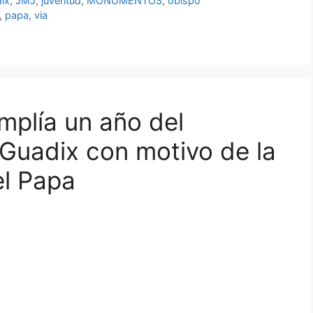
ix
,
JMJ
,
juventud
,
MONUMENTOS
,
obispo
,
papa
,
via
mplía un año del
Guadix con motivo de la
el Papa