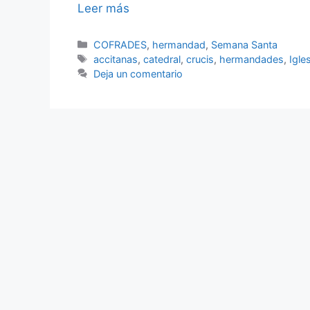
Leer más
Categorías
COFRADES
,
hermandad
,
Semana Santa
Etiquetas
accitanas
,
catedral
,
crucis
,
hermandades
,
Igle
Deja un comentario