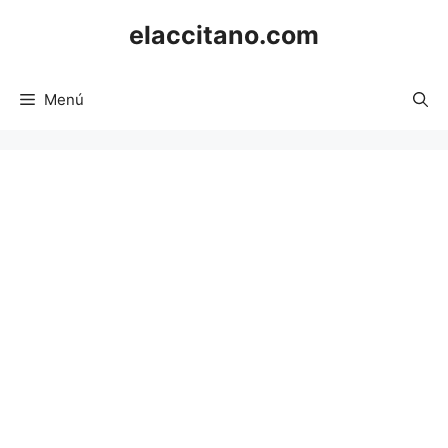
Saltar
elaccitano.com
al
contenido
Menú