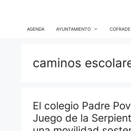
Saltar
al
contenido
AGENDA
AYUNTAMIENTO
COFRADE
caminos escolar
El colegio Padre Pov
Juego de la Serpien
una movilidad sosten