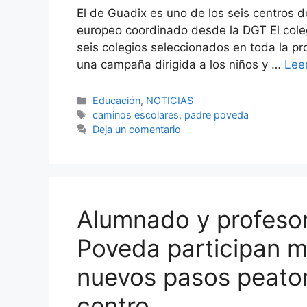
El de Guadix es uno de los seis centros d
europeo coordinado desde la DGT El cole
seis colegios seleccionados en toda la pro
una campaña dirigida a los niños y …
Lee
Categorías
Educación
,
NOTICIAS
Etiquetas
caminos escolares
,
padre poveda
Deja un comentario
Alumnado y profesor
Poveda participan m
nuevos pasos peaton
centro