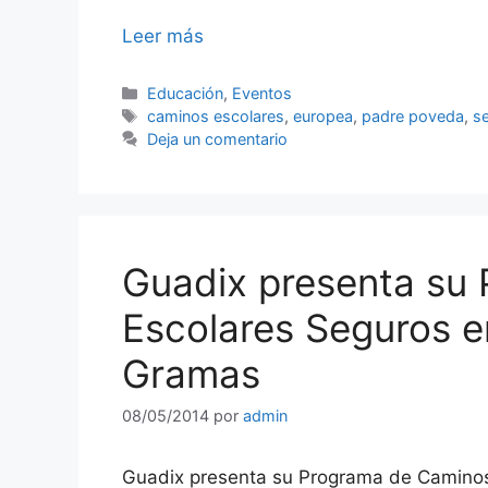
Leer más
Categorías
Educación
,
Eventos
Etiquetas
caminos escolares
,
europea
,
padre poveda
,
s
Deja un comentario
Guadix presenta su
Escolares Seguros e
Gramas
08/05/2014
por
admin
Guadix presenta su Programa de Caminos