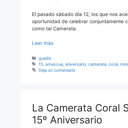
El pasado sábado día 12, los que nos ac
oportunidad de celebrar conjuntamente con
como tal Camerata.
Leer más
Categorías
guadix
Etiquetas
15
,
amescua
,
aniversario
,
camerata
,
coral
,
mir
Deja un comentario
La Camerata Coral S
15º Aniversario