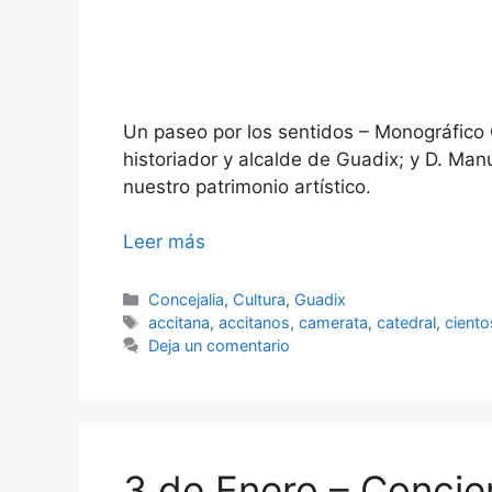
Un paseo por los sentidos – Monográfico
historiador y alcalde de Guadix; y D. M
nuestro patrimonio artístico.
Leer más
Categorías
Concejalia
,
Cultura
,
Guadix
Etiquetas
accitana
,
accitanos
,
camerata
,
catedral
,
ciento
Deja un comentario
3 de Enero – Concie