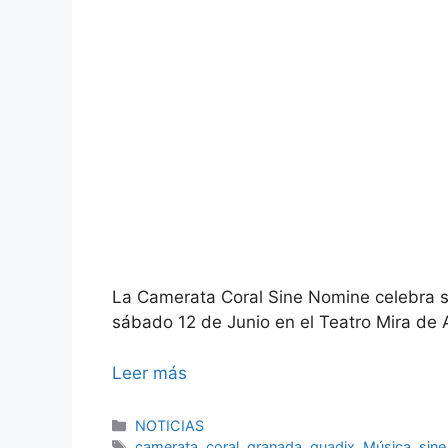
La Camerata Coral Sine Nomine celebra s
sábado 12 de Junio en el Teatro Mira de A
Leer más
Categorías
NOTICIAS
Etiquetas
camerata
,
coral
,
granada
,
guadix
,
Música
,
sin