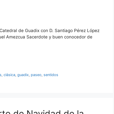
 Catedral de Guadix con D. Santiago Pérez López
anuel Amezcua Sacerdote y buen conocedor de
s
,
clásica
,
guadix
,
paseo
,
sentidos
rto de Navidad de la