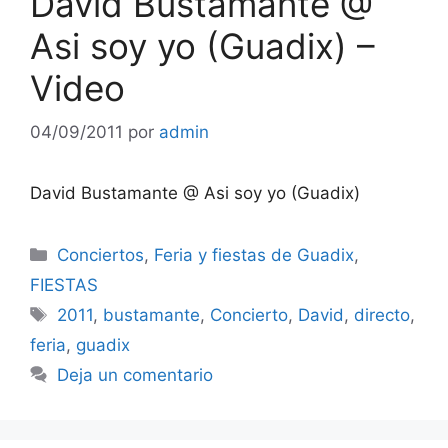
David Bustamante @
Asi soy yo (Guadix) –
Video
04/09/2011
por
admin
David Bustamante @ Asi soy yo (Guadix)
Categorías
Conciertos
,
Feria y fiestas de Guadix
,
FIESTAS
Etiquetas
2011
,
bustamante
,
Concierto
,
David
,
directo
,
feria
,
guadix
Deja un comentario