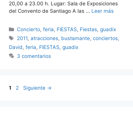
20,00 a 23.00 h. Lugar: Sala de Exposiciones
del Convento de Santiago A las …
Leer más
Categorías
Concierto
,
feria
,
FIESTAS
,
Fiestas
,
guadix
Etiquetas
2011
,
atracciones
,
bustamante
,
conciertos
,
David
,
feria
,
FIESTAS
,
guadix
3 comentarios
Página
Página
1
2
Siguiente
→