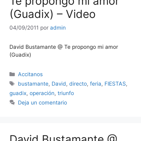
Te propongo mi amor
(Guadix) – Video
04/09/2011
por
admin
David Bustamante @ Te propongo mi amor
(Guadix)
Categorías
Accitanos
Etiquetas
bustamante
,
David
,
directo
,
feria
,
FIESTAS
,
guadix
,
operación
,
triunfo
Deja un comentario
David Bustamante @