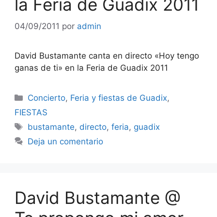
la Feria de Guadix 2011
04/09/2011
por
admin
David Bustamante canta en directo «Hoy tengo
ganas de ti» en la Feria de Guadix 2011
Categorías
Concierto
,
Feria y fiestas de Guadix
,
FIESTAS
Etiquetas
bustamante
,
directo
,
feria
,
guadix
Deja un comentario
David Bustamante @