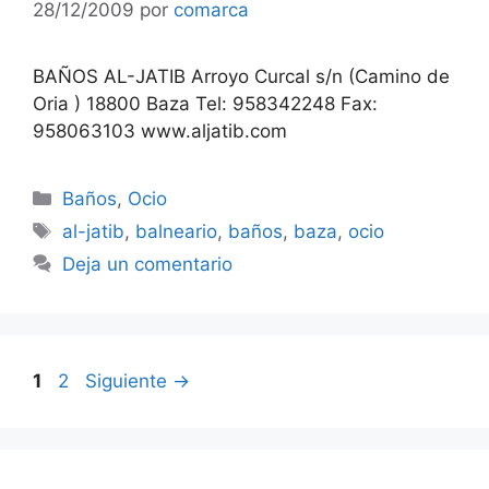
28/12/2009
por
comarca
BAÑOS AL-JATIB Arroyo Curcal s/n (Camino de
Oria ) 18800 Baza Tel: 958342248 Fax:
958063103 www.aljatib.com
Categorías
Baños
,
Ocio
Etiquetas
al-jatib
,
balneario
,
baños
,
baza
,
ocio
Deja un comentario
Página
Página
1
2
Siguiente
→