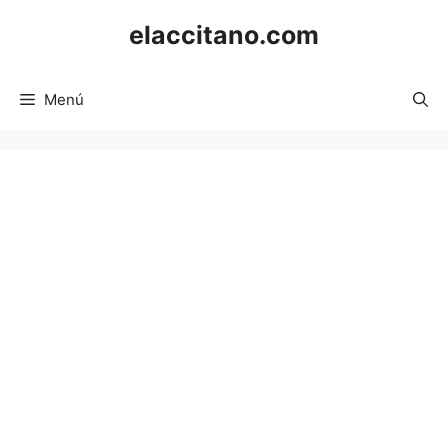
Saltar
elaccitano.com
al
contenido
Menú