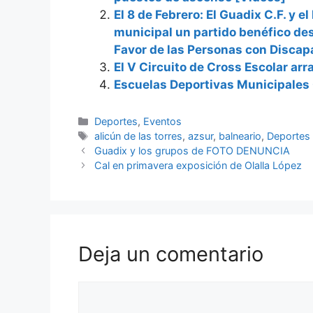
El 8 de Febrero: El Guadix C.F. y e
municipal un partido benéfico de
Favor de las Personas con Discap
El V Circuito de Cross Escolar ar
Escuelas Deportivas Municipales
Categorías
Deportes
,
Eventos
Etiquetas
alicún de las torres
,
azsur
,
balneario
,
Deportes
Guadix y los grupos de FOTO DENUNCIA
Cal en primavera exposición de Olalla López
Deja un comentario
Comentario