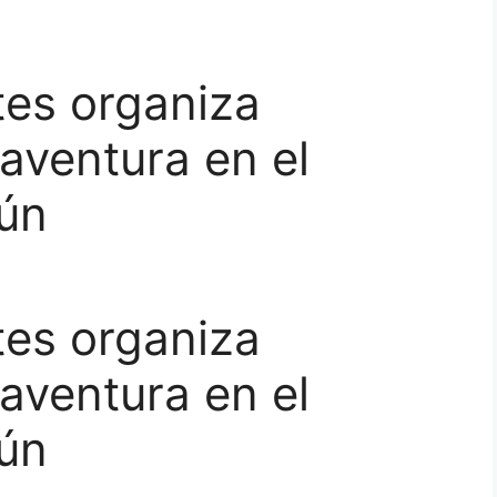
tes organiza
iaventura en el
cún
tes organiza
iaventura en el
cún