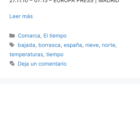
27.11.10 – 07:15 – EUROPA PRESS | MADRID
Leer más
Categorías
Comarca
,
El tiempo
Etiquetas
bajada
,
borrasca
,
españa
,
nieve
,
norte
,
temperaturas
,
tiempo
Deja un comentario