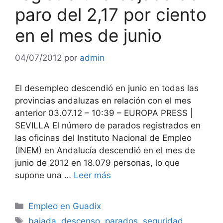
paro del 2,17 por ciento
en el mes de junio
04/07/2012
por
admin
El desempleo descendió en junio en todas las
provincias andaluzas en relación con el mes
anterior 03.07.12 – 10:39 – EUROPA PRESS |
SEVILLA El número de parados registrados en
las oficinas del Instituto Nacional de Empleo
(INEM) en Andalucía descendió en el mes de
junio de 2012 en 18.079 personas, lo que
supone una …
Leer más
Categorías
Empleo en Guadix
Etiquetas
bajada
,
descenso
,
parados
,
seguridad