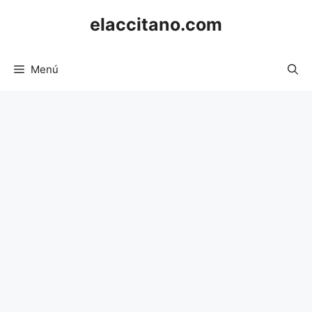
Saltar
elaccitano.com
al
contenido
Menú