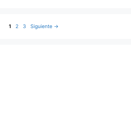
Página
Página
Página
1
2
3
Siguiente
→