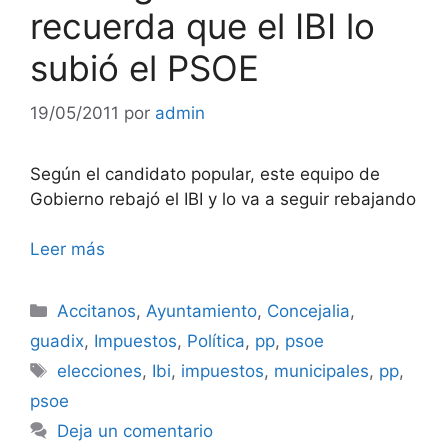
recuerda que el IBI lo
subió el PSOE
19/05/2011
por
admin
Según el candidato popular, este equipo de
Gobierno rebajó el IBI y lo va a seguir rebajando
Leer más
Categorías
Accitanos
,
Ayuntamiento
,
Concejalia
,
guadix
,
Impuestos
,
Política
,
pp
,
psoe
Etiquetas
elecciones
,
Ibi
,
impuestos
,
municipales
,
pp
,
psoe
Deja un comentario