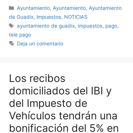
Categorías
Ayuntamiento
,
Ayuntamiento
,
Ayuntamiento
de Guadix
,
Impuestos
,
NOTICIAS
Etiquetas
ayuntamiento de guadix
,
impuestos
,
pago
,
tele pago
Deja un comentario
Los recibos
domiciliados del IBI y
del Impuesto de
Vehículos tendrán una
bonificación del 5% en