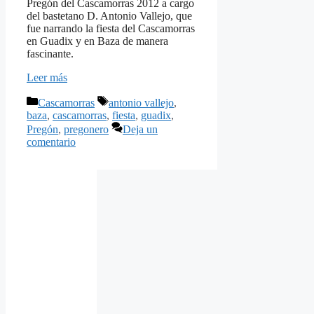
Pregón del Cascamorras 2012 a cargo
del bastetano D. Antonio Vallejo, que
fue narrando la fiesta del Cascamorras
en Guadix y en Baza de manera
fascinante.
Leer más
Categorías
Etiquetas
Cascamorras
antonio vallejo
,
baza
,
cascamorras
,
fiesta
,
guadix
,
Pregón
,
pregonero
Deja un
comentario