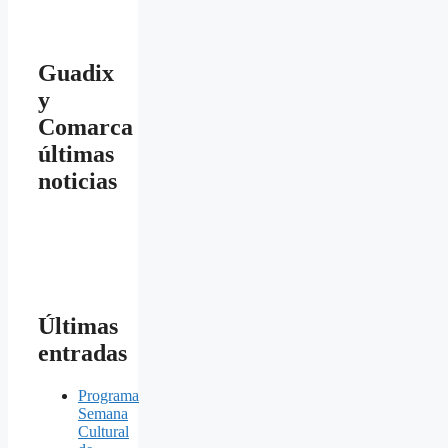
Guadix
y
Comarca
últimas
noticias
Últimas
entradas
Programa
Semana
Cultural