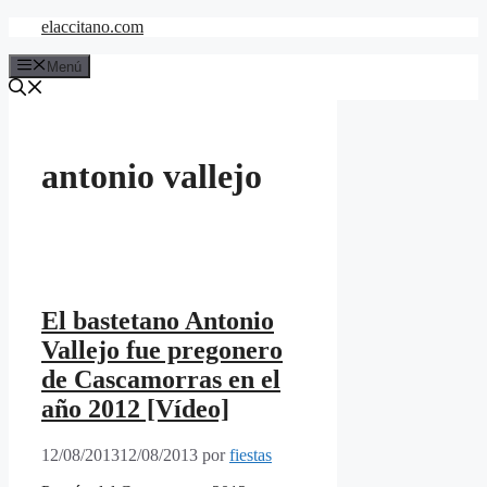
Saltar
elaccitano.com
al
contenido
Menú
antonio vallejo
El bastetano Antonio
Vallejo fue pregonero
de Cascamorras en el
año 2012 [Vídeo]
12/08/2013
12/08/2013
por
fiestas