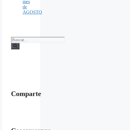
mes
de
AGOSTO
Buscar:
Comparte