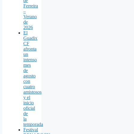
de
Ferreira
–
Verano
de
2026
El
Guadix
CF
afronta
un
intenso
mes
de
agosto
con
cuatro
amistosos
y el
inicio
oficial
de
la
temporada
Festival