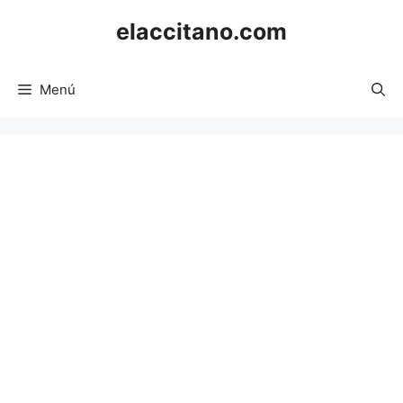
Saltar
elaccitano.com
al
contenido
Menú