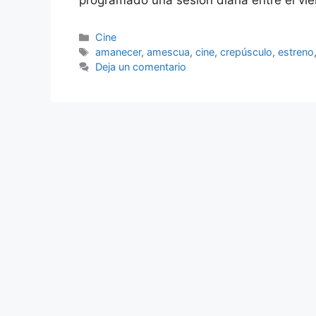
programado una sesión diaria entre el vi
Categorías
Cine
Etiquetas
amanecer
,
amescua
,
cine
,
crepúsculo
,
estreno
Deja un comentario