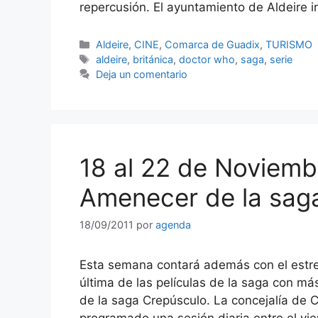
repercusión. El ayuntamiento de Aldeire 
Categorías
Aldeire
,
CINE
,
Comarca de Guadix
,
TURISMO
Etiquetas
aldeire
,
británica
,
doctor who
,
saga
,
serie
Deja un comentario
18 al 22 de Noviemb
Amenecer de la sag
18/09/2011
por
agenda
Esta semana contará además con el estre
última de las películas de la saga con m
de la saga Crepúsculo. La concejalía de 