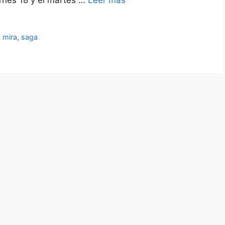
ernes 18 y el martes …
Leer más
,
mira
,
saga