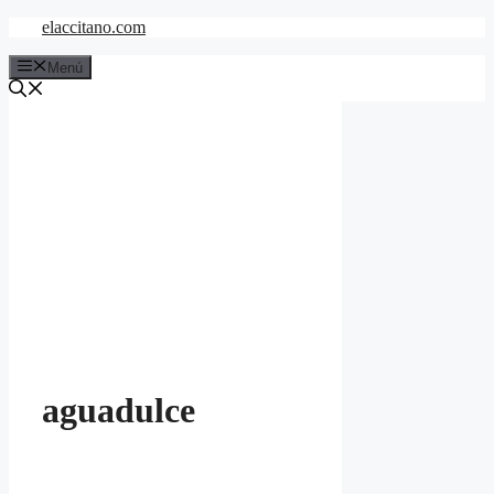
Saltar
elaccitano.com
al
contenido
Menú
aguadulce