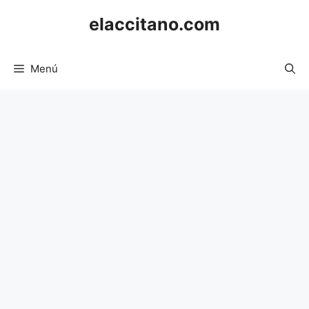
Saltar
elaccitano.com
al
contenido
Menú