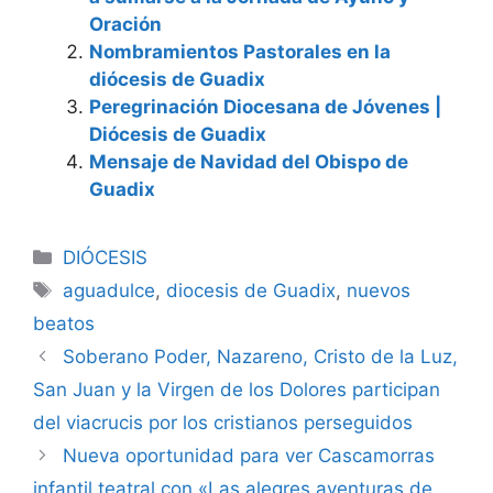
Oración
Nombramientos Pastorales en la
diócesis de Guadix
Peregrinación Diocesana de Jóvenes |
Diócesis de Guadix
Mensaje de Navidad del Obispo de
Guadix
Categorías
DIÓCESIS
Etiquetas
aguadulce
,
diocesis de Guadix
,
nuevos
beatos
Soberano Poder, Nazareno, Cristo de la Luz,
San Juan y la Virgen de los Dolores participan
del viacrucis por los cristianos perseguidos
Nueva oportunidad para ver Cascamorras
infantil teatral con «Las alegres aventuras de