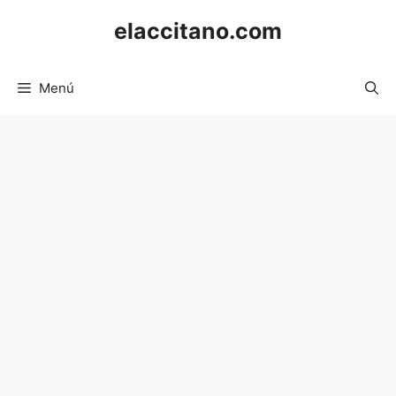
Saltar
elaccitano.com
al
contenido
Menú