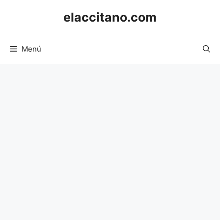
Saltar
elaccitano.com
al
contenido
Menú