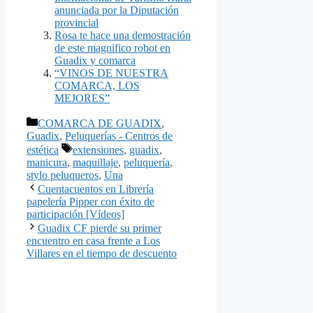
anunciada por la Diputación
provincial
Rosa te hace una demostración
de este magnifico robot en
Guadix y comarca
“VINOS DE NUESTRA
COMARCA, LOS
MEJORES”
Categorías
COMARCA DE GUADIX
,
Guadix
,
Peluquerías - Centros de
Etiquetas
estética
extensiones
,
guadix
,
manicura
,
maquillaje
,
peluquería
,
stylo peluqueros
,
Una
Cuentacuentos en Librería
papelería Pipper con éxito de
participación [Vídeos]
Guadix CF pierde su primer
encuentro en casa frente a Los
Villares en el tiempo de descuento