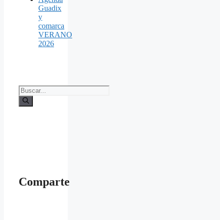
Guadix
y
comarca
VERANO
2026
Buscar:
Comparte