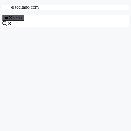
Saltar
elaccitano.com
al
contenido
Menú