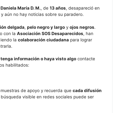
e
Daniela María D. M.
, de
13 años
, desapareció en
, y aún no hay noticias sobre su paradero.
ión delgada
,
pelo negro y largo
y
ojos negros
.
to con la
Asociación SOS Desaparecidos
, han
diendo la
colaboración ciudadana
para lograr
rarla.
 tenga información o haya visto algo
contacte
os habilitados:
s muestras de apoyo y recuerda que
cada difusión
a búsqueda visible en redes sociales puede ser