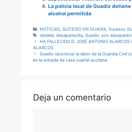
La policía local de Guadix detien
alcohol permitida
Categorías
NOTICIAS
,
SUCEDIO EN GUADIX
,
Sucesos Gu
Etiquetas
daniela
,
desaparecida
,
Guadix
,
sos desaparec
HA FALLECIDO D. JOSÉ ANTONIO ALARCOS 
ALARCOS
Guadix reconocer la labor de la Guardia Civil 
en la entrada de casa cuartel accitana
Deja un comentario
Comentario