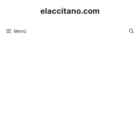
Saltar
elaccitano.com
al
contenido
Menú