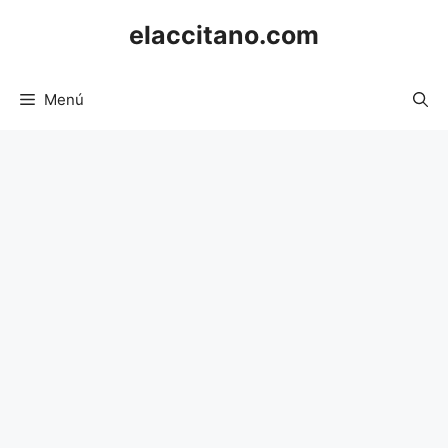
Saltar
elaccitano.com
al
contenido
Menú