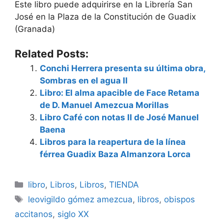
Este libro puede adquirirse en la Librería San
José en la Plaza de la Constitución de Guadix
(Granada)
Related Posts:
Conchi Herrera presenta su última obra,
Sombras en el agua II
Libro: El alma apacible de Face Retama
de D. Manuel Amezcua Morillas
Libro Café con notas II de José Manuel
Baena
Libros para la reapertura de la línea
férrea Guadix Baza Almanzora Lorca
Categorías
libro
,
Libros
,
Libros
,
TIENDA
Etiquetas
leovigildo gómez amezcua
,
libros
,
obispos
accitanos
,
siglo XX