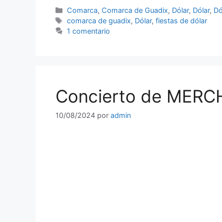
Categorías
Comarca
,
Comarca de Guadix
,
Dólar
,
Dólar
,
Dó
Etiquetas
comarca de guadix
,
Dólar
,
fiestas de dólar
1 comentario
Concierto de MERCH
10/08/2024
por
admin