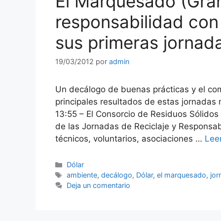
El Marquesado (Gran
responsabilidad con
sus primeras jornada
19/03/2012
por
admin
Un decálogo de buenas prácticas y el c
principales resultados de estas jornadas
13:55 – El Consorcio de Residuos Sólidos
de las Jornadas de Reciclaje y Responsab
técnicos, voluntarios, asociaciones …
Lee
Categorías
Dólar
Etiquetas
ambiente
,
decálogo
,
Dólar
,
el marquesado
,
jo
Deja un comentario