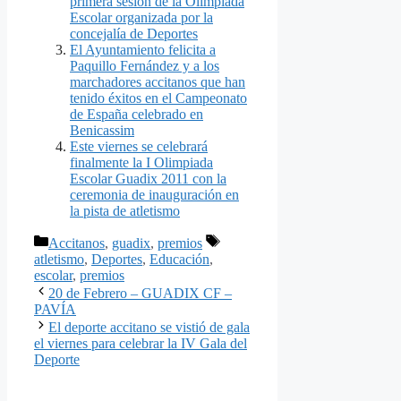
primera sesión de la Olimpiada
Escolar organizada por la
concejalía de Deportes
El Ayuntamiento felicita a
Paquillo Fernández y a los
marchadores accitanos que han
tenido éxitos en el Campeonato
de España celebrado en
Benicassim
Este viernes se celebrará
finalmente la I Olimpiada
Escolar Guadix 2011 con la
ceremonia de inauguración en
la pista de atletismo
Categorías
Etiquetas
Accitanos
,
guadix
,
premios
atletismo
,
Deportes
,
Educación
,
escolar
,
premios
20 de Febrero – GUADIX CF –
PAVÍA
El deporte accitano se vistió de gala
el viernes para celebrar la IV Gala del
Deporte