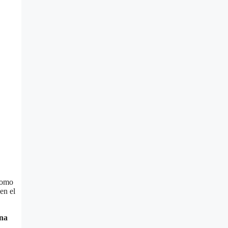
 como
en el
ana