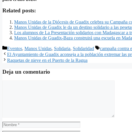
Related posts:
Manos Unidas de la Diócesis de Guadix celebra su Campaña c
Manos Unidas de Guadix le da un destino solidario a las peset
Los alumnos de La Presentación solidarios con Madagascar
Manos Unidas de Guadix-Baza construirá una escuela en Madag
Categorías
Etiquetas
Eventos
,
Manos Unidas
,
Solidaria
,
Solidaridad
campaña contra 
El Ayuntamiento de Guadix aconseja a la población extremar las pr
Raquetas de nieve en el Puerto de la Ragua
Deja un comentario
Comentario
Nombre