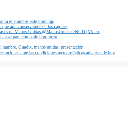
ontra el Hambre este domingo
as que aún conservamos en los cajones
 a través de Manos Unidas @ManosUnidasONGD [Vídeo]
ascar para combatir la pobreza
el hambre
,
Guadix
,
manos unidas
,
presentación
ecauciones ante las condiciones meteorológicas adversas de hoy