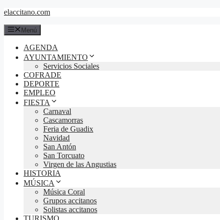
Saltar
elaccitano.com
al
contenido
Menú
AGENDA
AYUNTAMIENTO
Servicios Sociales
COFRADE
DEPORTE
EMPLEO
FIESTA
Carnaval
Cascamorras
Feria de Guadix
Navidad
San Antón
San Torcuato
Virgen de las Angustias
HISTORIA
MÚSICA
Música Coral
Grupos accitanos
Solistas accitanos
TURISMO