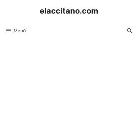
Saltar
elaccitano.com
al
contenido
Menú