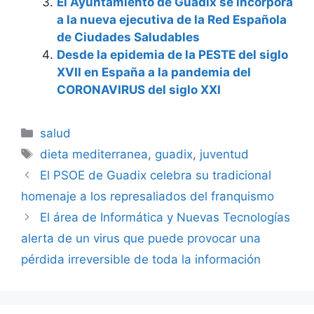
El Ayuntamiento de Guadix se incorpora
a la nueva ejecutiva de la Red Española
de Ciudades Saludables
Desde la epidemia de la PESTE del siglo
XVII en España a la pandemia del
CORONAVIRUS del siglo XXI
Categorías
salud
Etiquetas
dieta mediterranea
,
guadix
,
juventud
El PSOE de Guadix celebra su tradicional
homenaje a los represaliados del franquismo
El área de Informática y Nuevas Tecnologías
alerta de un virus que puede provocar una
pérdida irreversible de toda la información