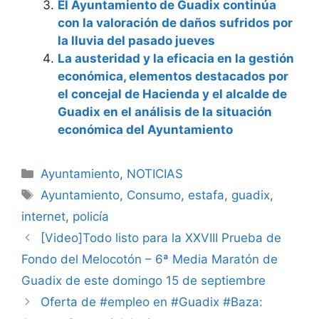
El Ayuntamiento de Guadix continúa
con la valoración de daños sufridos por
la lluvia del pasado jueves
La austeridad y la eficacia en la gestión
económica, elementos destacados por
el concejal de Hacienda y el alcalde de
Guadix en el análisis de la situación
económica del Ayuntamiento
Categorías
Ayuntamiento
,
NOTICIAS
Etiquetas
Ayuntamiento
,
Consumo
,
estafa
,
guadix
,
internet
,
policía
[Video]Todo listo para la XXVIII Prueba de
Fondo del Melocotón – 6ª Media Maratón de
Guadix de este domingo 15 de septiembre
Oferta de #empleo en #Guadix #Baza: