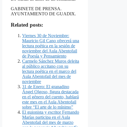
GABINETE DE PRENSA.
AYUNTAMIENTO DE GUADIX.
Related posts:
Viernes 30 de Noviembre:
Mauricio Gil Cano ofrecerá una
lectura poética en la sesión de
noviembre del Aula Abentofail
de Poesía y Pensamiento
Carmelo Sánchez Muros deleita
al público accitano con su
lectura poética en el marco del
Aula Abentofail del mes de
noviembre
31 de Enero: El granadino
Ángel Olgoso, figura destacada
en el género del cuento, hablará
este mes en el Aula Abentofail
sobre “El arte de lo mínimo”
El guionista y escritor Fernando
Marías participa en el Aula
Abentofail del mes de marzo