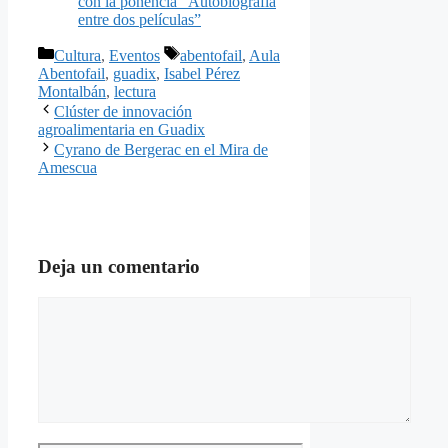
con la ponencia “Autobiografía
entre dos películas”
Categorías
Etiquetas
Cultura
,
Eventos
abentofail
,
Aula
Abentofail
,
guadix
,
Isabel Pérez
Montalbán
,
lectura
Clúster de innovación
agroalimentaria en Guadix
Cyrano de Bergerac en el Mira de
Amescua
Deja un comentario
Comentario