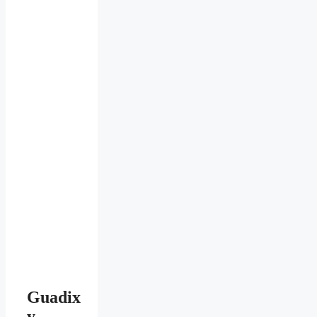
Guadix
y