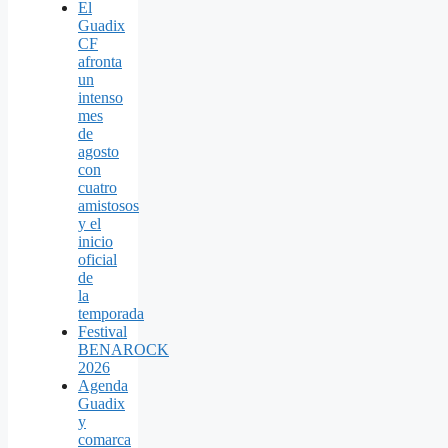
El
Guadix
CF
afronta
un
intenso
mes
de
agosto
con
cuatro
amistosos
y el
inicio
oficial
de
la
temporada
Festival
BENAROCK
2026
Agenda
Guadix
y
comarca