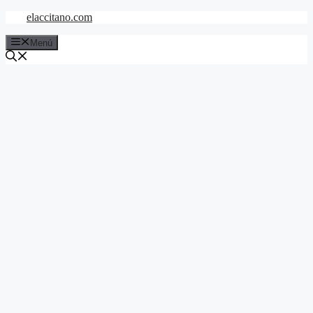
Saltar
elaccitano.com
al
contenido
Menú