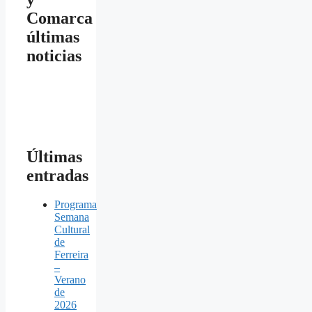
Comarca
últimas
noticias
Últimas
entradas
Programa
Semana
Cultural
de
Ferreira
–
Verano
de
2026