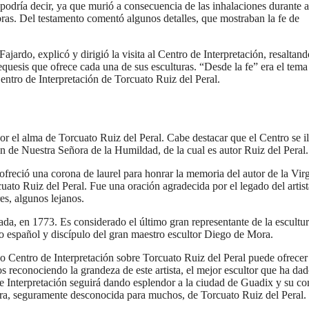
 podría decir, ya que murió a consecuencia de las inhalaciones durante 
obras. Del testamento comentó algunos detalles, que mostraban la fe de
ardo, explicó y dirigió la visita al Centro de Interpretación, resaltan
atequesis que ofrece cada una de sus esculturas. “Desde la fe” era el tema
Centro de Interpretación de Torcuato Ruiz del Peral.
or el alma de Torcuato Ruiz del Peral. Cabe destacar que el Centro se 
en de Nuestra Señora de la Humildad, de la cual es autor Ruiz del Peral.
reció una corona de laurel para honrar la memoria del autor de la Vir
ato Ruiz del Peral. Fue una oración agradecida por el legado del artist
es, algunos lejanos.
da, en 1773. Es considerado el último gran representante de la escultu
co español y discípulo del gran maestro escultor Diego de Mora.
o Centro de Interpretación sobre Torcuato Ruiz del Peral puede ofrecer 
reconociendo la grandeza de este artista, el mejor escultor que ha dad
e Interpretación seguirá dando esplendor a la ciudad de Guadix y su c
gura, seguramente desconocida para muchos, de Torcuato Ruiz del Peral