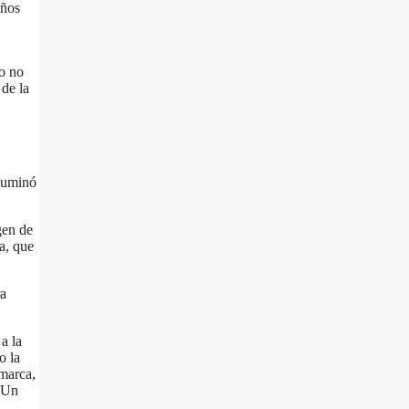
años
do no
 de la
iluminó
gen de
a, que
ra
a la
o la
omarca,
. Un