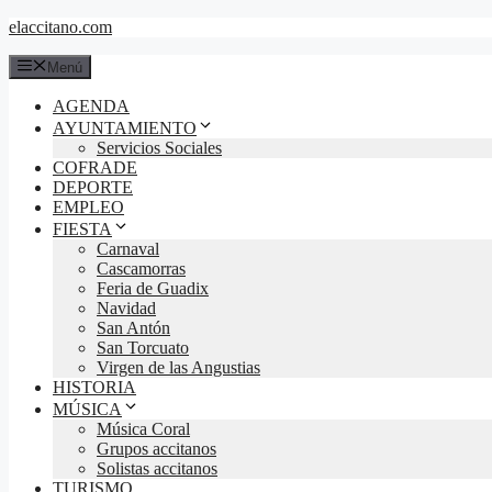
Saltar
elaccitano.com
al
contenido
Menú
AGENDA
AYUNTAMIENTO
Servicios Sociales
COFRADE
DEPORTE
EMPLEO
FIESTA
Carnaval
Cascamorras
Feria de Guadix
Navidad
San Antón
San Torcuato
Virgen de las Angustias
HISTORIA
MÚSICA
Música Coral
Grupos accitanos
Solistas accitanos
TURISMO