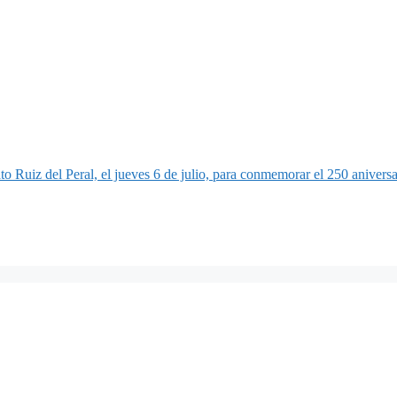
to Ruiz del Peral, el jueves 6 de julio, para conmemorar el 250 aniversa