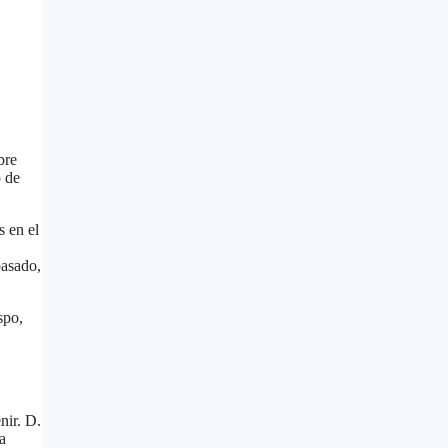
bre
o de
s en el
pasado,
spo,
nir. D.
a