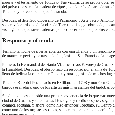
muerte y el testamento de Torcuato. Fue víctima de su propia obra, se
del polvo que suelta la madera de ciprés, con la trabajó parte de sus 
Torcuato y lo reconocida que fue su obra.
Después, el delegado diocesano de Patrimonio y Arte Sacro, Antonio Faj
solo el valor artístico de la obra de Torcuato, sino, y sobre todo, la c
visita guiada, que sirvió, además, para conocer todo lo que ofrece el 
Responso y ofrenda
Terminó la noche de puertas abiertas con una ofrenda y un responso p
de manera especial y se trasladó a la iglesia de San Francisco la imag
Primero, la Hermandad del Santo Viacrucis (Los Favores) de Guadix of
la Humildad. Después, el obispo rezó un responso por el alma de Torcu
llenó de belleza la catedral de Guadix y otras iglesias de muchos lugar
Torcuato Ruiz del Peral, nació en Exfiliana, en 1708 y murió en Grana
barroca granadina, uno de los artistas más interesantes del tardobarro
Sin duda que esta ha sido una primera experiencia de lo que este nuev
ciudad de Guadix y su comarca. Dos siglos y medio después, seguimos 
comarca accitana. Y ahora, como hizo entonces Torcuato, su Centro d
como uno de los mejores espacios, si no el mejor, para conocer la fi
homenaje merecido.