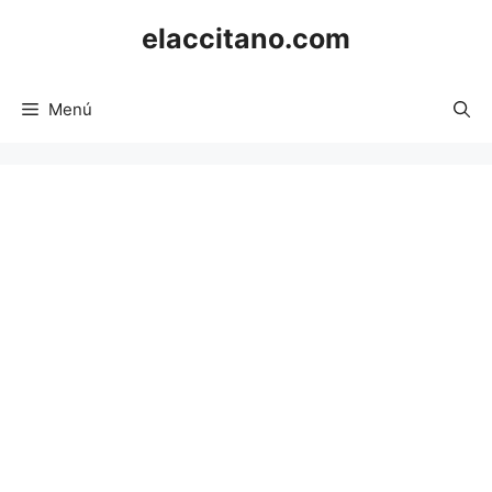
Saltar
elaccitano.com
al
contenido
Menú