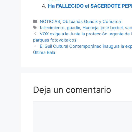
Ha FALLECIDO el SACERDOTE PEP
Categorías
NOTICIAS
,
Obituarios Guadix y Comarca
Etiquetas
fallecimiento
,
guadix
,
Hueneja
,
josé berbel
,
sac
VOX exige a la Junta la protección urgente de
parques fotovoltaicos
El Guil Cultural Contemporáneo inaugura la e
Última Bala
Deja un comentario
Comentario