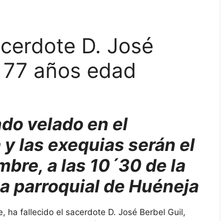
acerdote D. José
s 77 años edad
ndo velado en el
 y las exequias serán el
bre, a las 10´30 de la
ia parroquial de Huéneja
 ha fallecido el sacerdote D. José Berbel Guil,