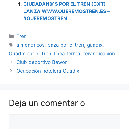
CIUDADAN@S POR EL TREN (CXT)
LANZA WWW.QUEREMOSTREN.ES –
#QUEREMOSTREN
Categorías
Tren
Etiquetas
almendrícos
,
baza por el tren
,
guadix
,
Guadix por el Tren
,
línea férrea
,
reivindicación
Club deportivo Bewor
Ocupación hotelera Guadix
Deja un comentario
Comentario