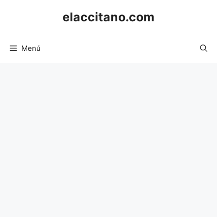
Saltar
elaccitano.com
al
contenido
Menú