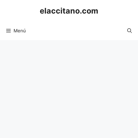
Saltar
elaccitano.com
al
contenido
Menú