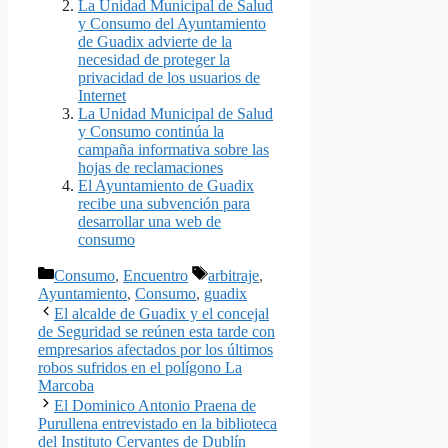
La Unidad Municipal de Salud
y Consumo del Ayuntamiento
de Guadix advierte de la
necesidad de proteger la
privacidad de los usuarios de
Internet
La Unidad Municipal de Salud
y Consumo continúa la
campaña informativa sobre las
hojas de reclamaciones
El Ayuntamiento de Guadix
recibe una subvención para
desarrollar una web de
consumo
Categorías
Etiquetas
Consumo
,
Encuentro
arbitraje
,
Ayuntamiento
,
Consumo
,
guadix
El alcalde de Guadix y el concejal
de Seguridad se reúnen esta tarde con
empresarios afectados por los últimos
robos sufridos en el polígono La
Marcoba
El Dominico Antonio Praena de
Purullena entrevistado en la biblioteca
del Instituto Cervantes de Dublín