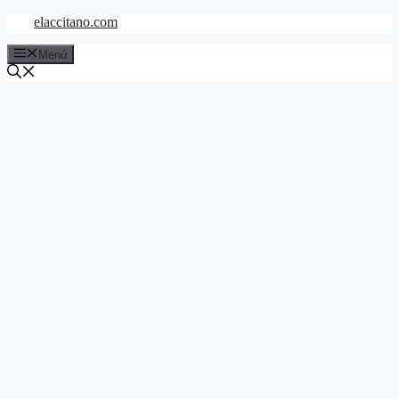
Saltar
elaccitano.com
al
contenido
Menú