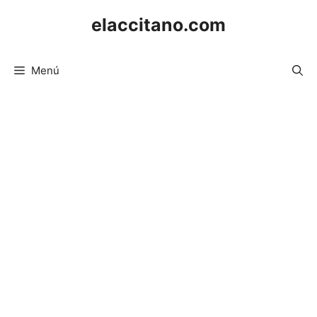
Saltar
elaccitano.com
al
contenido
Menú