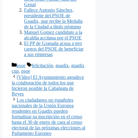
Genal
Fallece Antonio Sánchez,
presidente del PSOE de
Guadix, que recibe la Medalla
de la Ciudad a título póstumo
Manuel Gomez candidato a la
alcaldía accitana por el PSOE
El PP de Granada acusa a tres
cargos del PSOE de beneficiar
a sus empresas
Categorías
Etiquetas
psoe
felicitación
,
guadix
,
guadix
cup
,
psoe
[Vídeo] El Ayuntamiento agradece
la colaboración de todos los que
hicieron posible la Cabalgata de
Reyes
Los ciudadanos no españoles
nacionales de la Unión Europea
residentes en Guadix pueden
formalizar su inscripción en el censo
hasta el 30 de enero de cara al censo
electoral de las próximas elecciones al
Parlamento Europeo