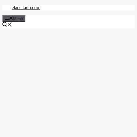
Saltar
elaccitano.com
al
contenido
Menú