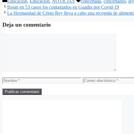
Categorías
Etiquetas
Educación
,
Educación
,
NOTICIAS
concertada
,
concertados
,
ley
Bajan en 53 casos los contagiados en Guadix por Covid-19
La Hermandad de Cristo Rey lleva a cabo una recogida de alimento
Deja un comentario
Comentario
Nombre
Correo
electrónico