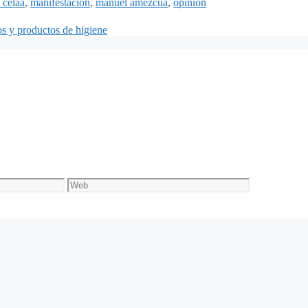
 celaá
,
manifestación
,
manuel amezcua
,
opinión
s y productos de higiene
Web