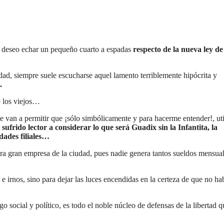
 deseo echar un pequeño cuarto a espadas
respecto de la nueva ley de
idad, siempre suele escucharse aquel lamento terriblemente hipócrita y
.
de los viejos…
 van a permitir que ¡sólo simbólicamente y para hacerme entender!, uti
 sufrido lector a considerar lo que será Guadix sin la Infantita, la
dades filiales…
mera gran empresa de la ciudad, pues nadie genera tantos sueldos mensua
e irnos, sino para dejar las luces encendidas en la certeza de que no ha
go social y político, es todo el noble núcleo de defensas de la libertad q