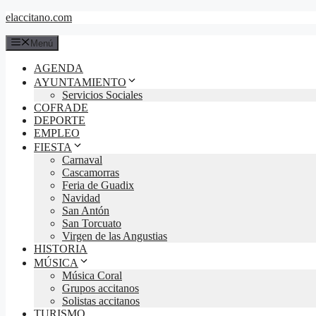
Saltar
elaccitano.com
al
contenido
Menú
AGENDA
AYUNTAMIENTO
Servicios Sociales
COFRADE
DEPORTE
EMPLEO
FIESTA
Carnaval
Cascamorras
Feria de Guadix
Navidad
San Antón
San Torcuato
Virgen de las Angustias
HISTORIA
MÚSICA
Música Coral
Grupos accitanos
Solistas accitanos
TURISMO