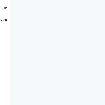
s que
ívico