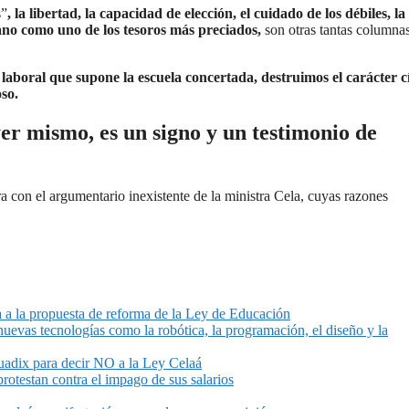
s”
, la libertad, la capacidad de elección, el cuidado de los débiles, la
ellano como uno de los tesoros más preciados,
son otras tantas columna
laboral que supone la escuela concertada, destruimos el carácter c
so.
er mismo, es un signo y un testimonio de
ra con el argumentario inexistente de la ministra Cela, cuyas razones
 a la propuesta de reforma de la Ley de Educación
uevas tecnologías como la robótica, la programación, el diseño y la
Guadix para decir NO a la Ley Celaá
rotestan contra el impago de sus salarios