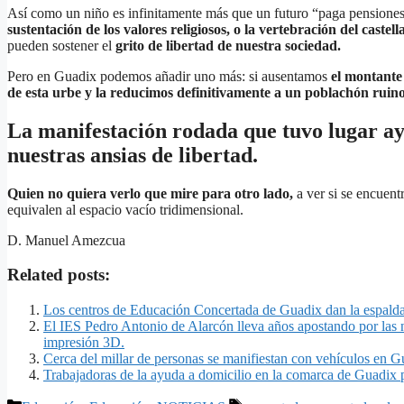
Así como un niño es infinitamente más que un futuro “paga pensione
sustentación de los valores religiosos, o la vertebración del cast
pueden sostener el
grito de libertad de nuestra sociedad.
Pero en Guadix podemos añadir uno más: si ausentamos
el montante 
de esta urbe y la reducimos definitivamente a un poblachón ruino
La manifestación rodada que tuvo lugar ay
nuestras ansias de libertad.
Quien no quiera verlo que mire para otro lado,
a ver si se encuent
equivalen al espacio vacío tridimensional.
D. Manuel Amezcua
Related posts:
Los centros de Educación Concertada de Guadix dan la espalda
El IES Pedro Antonio de Alarcón lleva años apostando por las n
impresión 3D.
Cerca del millar de personas se manifiestan con vehículos en 
Trabajadoras de la ayuda a domicilio en la comarca de Guadix p