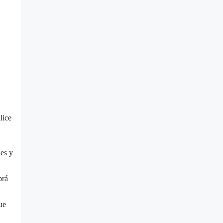
lice
les y
brá
ue