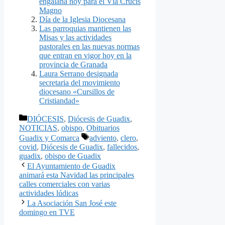
engalana hoy para el Vía Crucis
Magno
Día de la Iglesia Diocesana
Las parroquias mantienen las
Misas y las actividades
pastorales en las nuevas normas
que entran en vigor hoy en la
provincia de Granada
Laura Serrano designada
secretaria del movimiento
diocesano «Cursillos de
Cristiandad»
Categorías
DIÓCESIS
,
Diócesis de Guadix
,
NOTICIAS
,
obispo
,
Obituarios
Etiquetas
Guadix y Comarca
adviento
,
clero
,
covid
,
Diócesis de Guadix
,
fallecidos
,
guadix
,
obispo de Guadix
El Ayuntamiento de Guadix
animará esta Navidad las principales
calles comerciales con varias
actividades lúdicas
La Asociación San José este
domingo en TVE