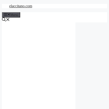
Saltar
elaccitano.com
al
contenido
Menú