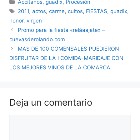
Categorías
Accitanos
,
guadix
,
Procesión
Etiquetas
2011
,
actos
,
carme
,
cultos
,
FIESTAS
,
guadix
,
honor
,
virgen
Promo para la fiesta «reláaajate» –
cuevasderolando.com
MAS DE 100 COMENSALES PUEDIERON
DISFRUTAR DE LA I COMIDA-MARIDAJE CON
LOS MEJORES VINOS DE LA COMARCA.
Deja un comentario
Comentario