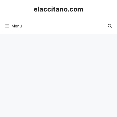
Saltar
elaccitano.com
al
contenido
Menú