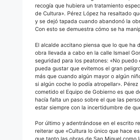
recogía que hubiera un tratamiento especí
de Cultura». Pérez López ha resaltado que
y se dejó tapada cuando abandonó la obr
Con esto se demuestra cómo se ha manip
El alcalde accitano piensa que lo que ha do
obra llevada a cabo en la calle Ismael G
seguridad para los peatones: «No puedo 
pueda gustar que evitemos el gran peligr
más que cuando algún mayor o algún niño 
si algún coche lo podía atropellar». Pére
cometido el Equipo de Gobierno es que d
hacía falta un paso sobre el que las pers
estar siempre con la incertidumbre de qu
Por último y adentrándose en el escrito r
reiterar que «Cultura lo único que hace e
que tanto las obras de San Miguel como l