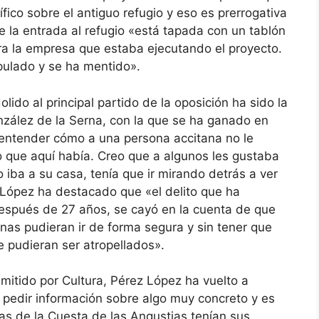
fico sobre el antiguo refugio y eso es prerrogativa
 la entrada al refugio «está tapada con un tablón
a la empresa que estaba ejecutando el proyecto.
ulado y se ha mentido».
lido al principal partido de la oposición ha sido la
onzález de la Serna, con la que se ha ganado en
entender cómo a una persona accitana no le
o que aquí había. Creo que a algunos les gustaba
iba a su casa, tenía que ir mirando detrás a ver
z López ha destacado que «el delito que ha
espués de 27 años, se cayó en la cuenta de que
onas pudieran ir de forma segura y sin tener que
e pudieran ser atropellados».
emitido por Cultura, Pérez López ha vuelto a
s pedir información sobre algo muy concreto y es
as de la Cuesta de las Angustias tenían sus