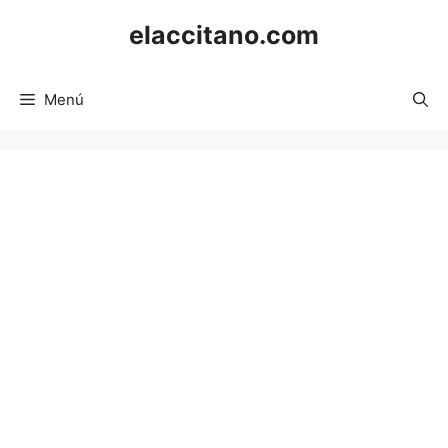
Saltar
elaccitano.com
al
contenido
Menú