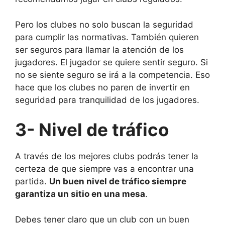
Pero los clubes no solo buscan la seguridad
para cumplir las normativas. También quieren
ser seguros para llamar la atención de los
jugadores. El jugador se quiere sentir seguro. Si
no se siente seguro se irá a la competencia. Eso
hace que los clubes no paren de invertir en
seguridad para tranquilidad de los jugadores.
3- Nivel de tráfico
A través de los mejores clubs podrás tener la
certeza de que siempre vas a encontrar una
partida.
Un buen nivel de tráfico siempre
garantiza un sitio en una mesa
.
Debes tener claro que un club con un buen