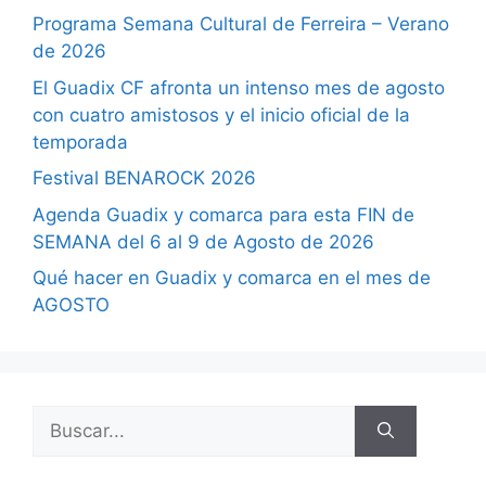
Programa Semana Cultural de Ferreira – Verano
de 2026
El Guadix CF afronta un intenso mes de agosto
con cuatro amistosos y el inicio oficial de la
temporada
Festival BENAROCK 2026
Agenda Guadix y comarca para esta FIN de
SEMANA del 6 al 9 de Agosto de 2026
Qué hacer en Guadix y comarca en el mes de
AGOSTO
Buscar: