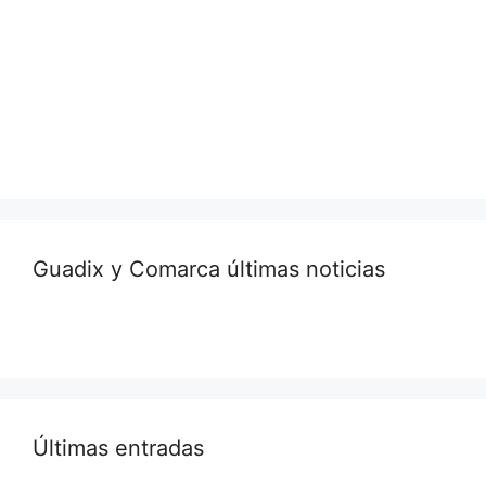
Guadix y Comarca últimas noticias
Últimas entradas