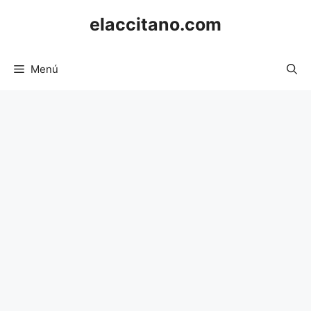
Saltar
elaccitano.com
al
contenido
Menú