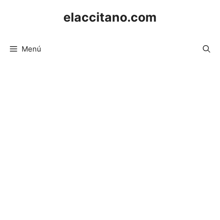
Saltar
elaccitano.com
al
contenido
Menú