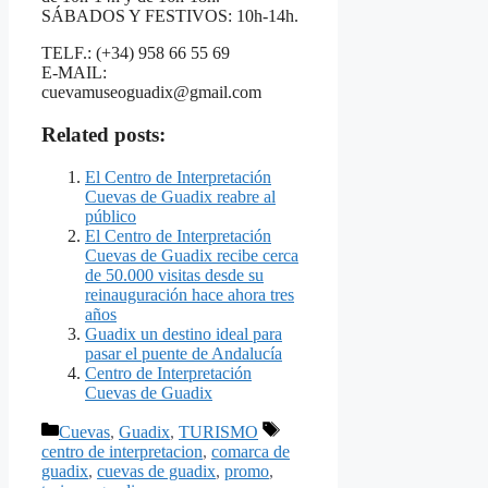
SÁBADOS Y FESTIVOS: 10h-14h.
TELF.: (+34) 958 66 55 69
E-MAIL:
cuevamuseoguadix@gmail.com
Related posts:
El Centro de Interpretación
Cuevas de Guadix reabre al
público
El Centro de Interpretación
Cuevas de Guadix recibe cerca
de 50.000 visitas desde su
reinauguración hace ahora tres
años
Guadix un destino ideal para
pasar el puente de Andalucía
Centro de Interpretación
Cuevas de Guadix
Categorías
Etiquetas
Cuevas
,
Guadix
,
TURISMO
centro de interpretacion
,
comarca de
guadix
,
cuevas de guadix
,
promo
,