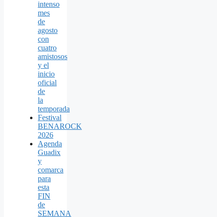
intenso
mes
de
agosto
con
cuatro
amistosos
y el
inicio
oficial
de
la
temporada
Festival
BENAROCK
2026
Agenda
Guadix
y
comarca
para
esta
FIN
de
SEMANA