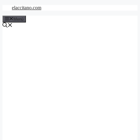
Saltar
elaccitano.com
al
contenido
Menú