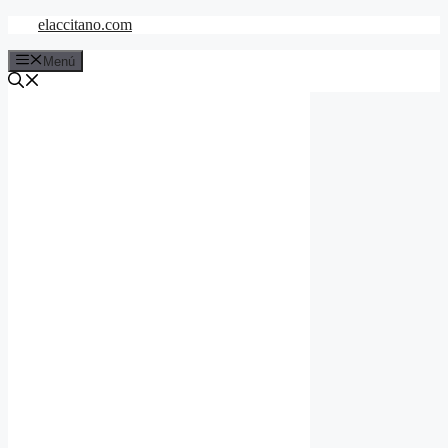
Saltar
elaccitano.com
al
contenido
Menú