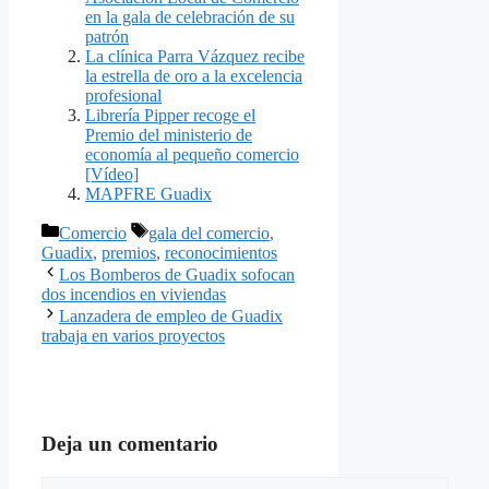
en la gala de celebración de su
patrón
La clínica Parra Vázquez recibe
la estrella de oro a la excelencia
profesional
Librería Pipper recoge el
Premio del ministerio de
economía al pequeño comercio
[Vídeo]
MAPFRE Guadix
Categorías
Etiquetas
Comercio
gala del comercio
,
Guadix
,
premios
,
reconocimientos
Los Bomberos de Guadix sofocan
dos incendios en viviendas
Lanzadera de empleo de Guadix
trabaja en varios proyectos
Deja un comentario
Comentario