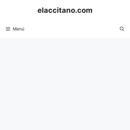
Saltar
elaccitano.com
al
contenido
Menú